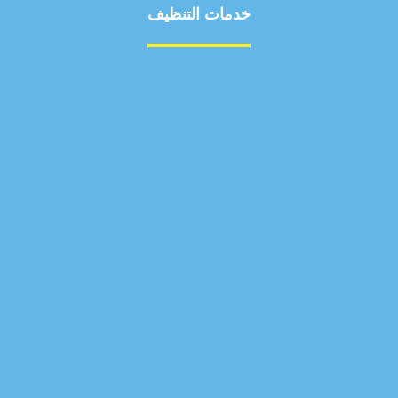
خدمات التنظيف
مكافحة الآفات
مركبة
بناء
غسيل سيارة
صيانة
تجاري
عادي
خدمات
الداخلية
الخارج
اتصال
لورم
معلومات
الخارج
خدمات
خدمات ساخنة