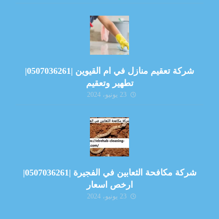
شركة تعقيم منازل في ام القيوين |0507036261|
تطهير وتعقيم
23 يونيو، 2024
شركة مكافحة الثعابين في الفجيرة |0507036261|
ارخص اسعار
23 يونيو، 2024