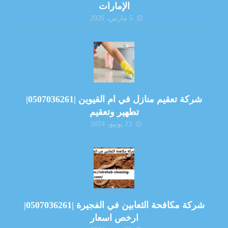
الإمارات
5 مارس، 2026
شركة تعقيم منازل في ام القيوين |0507036261|
تطهير وتعقيم
23 يونيو، 2024
شركة مكافحة الثعابين في الفجيرة |0507036261|
ارخص اسعار