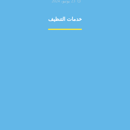
23 يونيو، 2024
خدمات التنظيف
مكافحة الآفات
مركبة
بناء
غسيل سيارة
صيانة
تجاري
عادي
خدمات
الداخلية
الخارج
اتصال
لورم
معلومات
الخارج