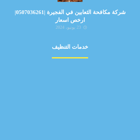
شركة مكافحة الثعابين في الفجيرة |0507036261|
ارخص اسعار
23 يونيو، 2024
خدمات التنظيف
مكافحة الآفات
مركبة
بناء
غسيل سيارة
صيانة
تجاري
عادي
خدمات
الداخلية
الخارج