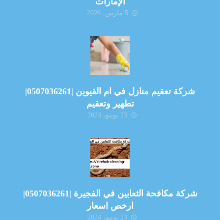
الإمارات
5 مارس، 2026
شركة تعقيم منازل في ام القيوين |0507036261|
تطهير وتعقيم
23 يونيو، 2024
شركة مكافحة الثعابين في الفجيرة |0507036261|
ارخص اسعار
23 يونيو، 2024