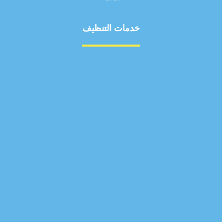
خدمات التنظيف
مكافحة الآفات
مركبة
بناء
غسيل سيارة
صيانة
تجاري
عادي
خدمات
الداخلية
الخارج
اتصال
لورم
معلومات
الخارج