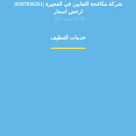
شركة مكافحة الثعابين في الفجيرة |0507036261|
ارخص اسعار
23 يونيو، 2024
خدمات التنظيف
مكافحة الآفات
مركبة
بناء
غسيل سيارة
صيانة
تجاري
عادي
خدمات
الداخلية
الخارج
اتصال