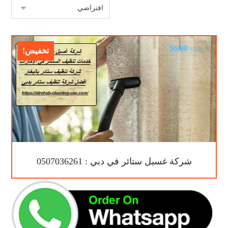
$
6.00
$
8.00
تخفيض!
شركة غسيل ستائر في دبي : 0507036261