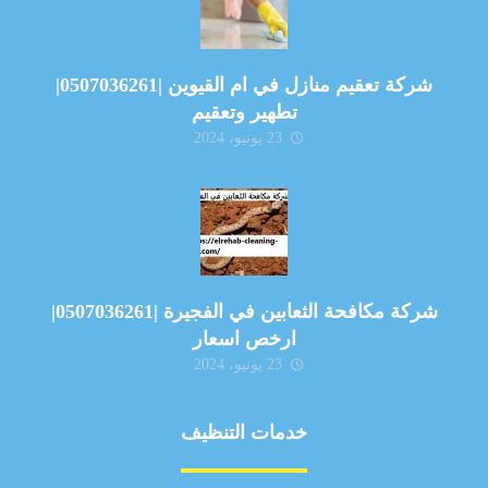
شركة تعقيم منازل في ام القيوين |0507036261|
تطهير وتعقيم
23 يونيو، 2024
شركة مكافحة الثعابين في الفجيرة |0507036261|
ارخص اسعار
23 يونيو، 2024
خدمات التنظيف