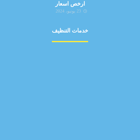
ارخص اسعار
23 يونيو، 2024
خدمات التنظيف
مكافحة الآفات
مركبة
بناء
غسيل سيارة
صيانة
تجاري
عادي
خدمات
الداخلية
الخارج
اتصال
لورم