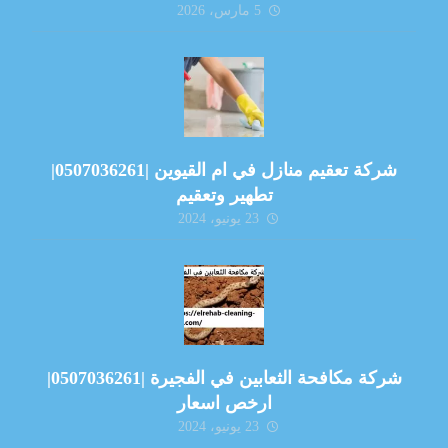
5 مارس، 2026
شركة تعقيم منازل في ام القيوين |0507036261|
تطهير وتعقيم
23 يونيو، 2024
شركة مكافحة الثعابين في الفجيرة |0507036261|
ارخص اسعار
23 يونيو، 2024