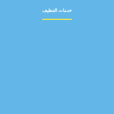
خدمات التنظيف
مكافحة الآفات
مركبة
بناء
غسيل سيارة
صيانة
تجاري
عادي
خدمات
الداخلية
الخارج
اتصال
لورم
معلومات
الخارج
خدمات