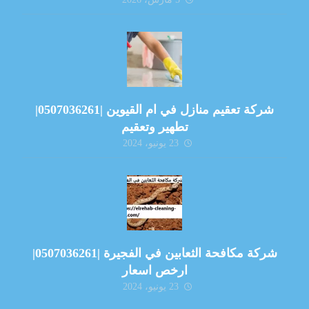
شركة تعقيم منازل في ام القيوين |0507036261|
تطهير وتعقيم
23 يونيو، 2024
شركة مكافحة الثعابين في الفجيرة |0507036261|
ارخص اسعار
23 يونيو، 2024