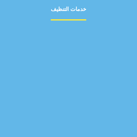
خدمات التنظيف
مكافحة الآفات
مركبة
بناء
غسيل سيارة
صيانة
تجاري
عادي
خدمات
الداخلية
الخارج
اتصال
لورم
معلومات
الخارج
خدمات