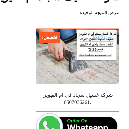
عرض النتيجة الوحيدة
$
5.00
تخفيض!
$
8.00
شركة غسيل سجاد فى ام القيوين
:0507036261