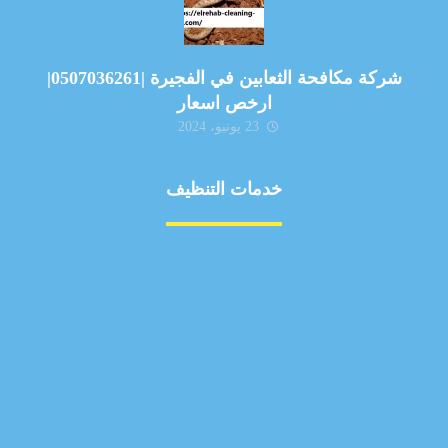
شركة مكافحة الثعابين في الفجيرة |0507036261|
ارخص اسعار
23 يونيو، 2024
خدمات التنظيف
مكافحة الآفات
مركبة
بناء
غسيل سيارة
صيانة
تجاري
عادي
خدمات