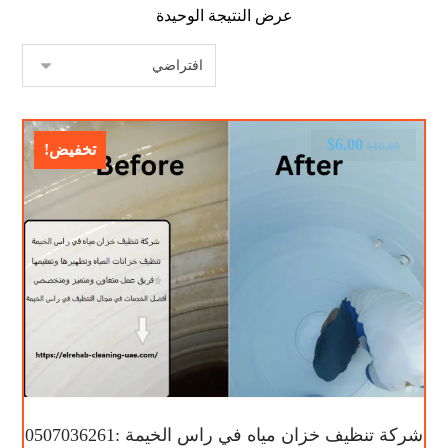
عرض النتيجة الوحيدة
$
6.00
$
10.00
تخفيض!
شركة تنظيف خزان مياه في راس الخيمة :0507036261