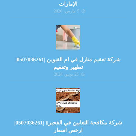
الإمارات
5 مارس، 2026
شركة تعقيم منازل في ام القيوين |0507036261|
تطهير وتعقيم
23 يونيو، 2024
شركة مكافحة الثعابين في الفجيرة |0507036261|
ارخص اسعار