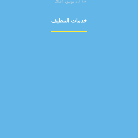
23 يونيو، 2024
خدمات التنظيف
مكافحة الآفات
مركبة
بناء
غسيل سيارة
صيانة
تجاري
عادي
خدمات
الداخلية
الخارج
اتصال
لورم
معلومات
الخارج