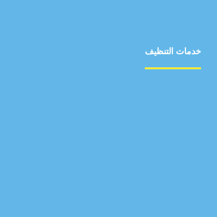
خدمات التنظيف
مكافحة الآفات
مركبة
بناء
غسيل سيارة
صيانة
تجاري
عادي
خدمات
الداخلية
الخارج
اتصال
لورم
معلومات
الخارج
خدمات
خدمات ساخنة