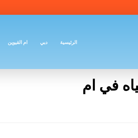
الرئيسية
دبي
ام القيوين
ه في ام