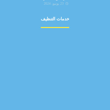
23 يونيو، 2024
خدمات التنظيف
مكافحة الآفات
مركبة
بناء
غسيل سيارة
صيانة
تجاري
عادي
خدمات
الداخلية
الخارج
اتصال
لورم
معلومات