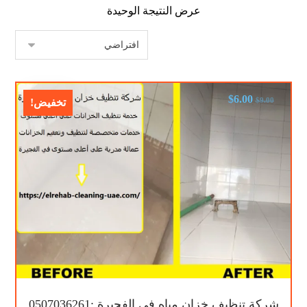
عرض النتيجة الوحيدة
$
6.00
$
9.00
تخفيض!
شركة تنظيف خزان مياه في الفجيرة :0507036261