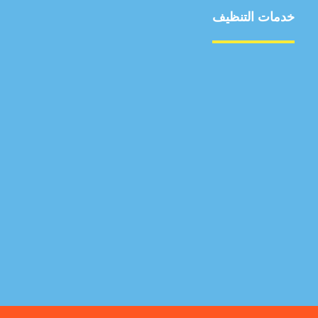
خدمات التنظيف
مكافحة الآفات
مركبة
بناء
غسيل سيارة
صيانة
تجاري
عادي
خدمات
الداخلية
الخارج
اتصال
لورم
معلومات
الخارج
خدمات
خدمات ساخنة