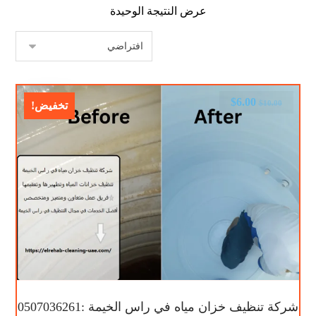
عرض النتيجة الوحيدة
$
6.00
$
10.00
تخفيض!
شركة تنظيف خزان مياه في راس الخيمة :0507036261