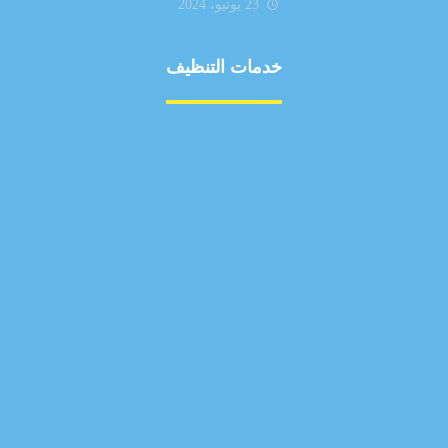
23 يونيو، 2024
خدمات التنظيف
مكافحة الآفات
مركبة
بناء
غسيل سيارة
صيانة
تجاري
عادي
خدمات
الداخلية
الخارج
اتصال
لورم
معلومات
الخارج