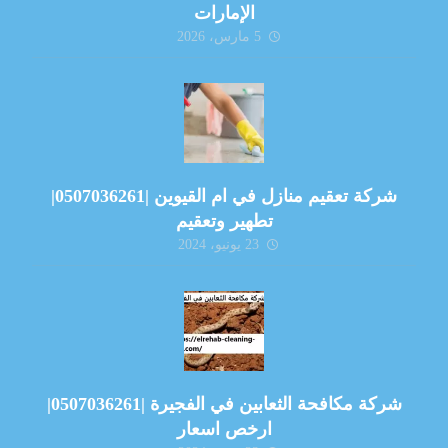
الإمارات
5 مارس، 2026
شركة تعقيم منازل في ام القيوين |0507036261|
تطهير وتعقيم
23 يونيو، 2024
شركة مكافحة الثعابين في الفجيرة |0507036261|
ارخص اسعار