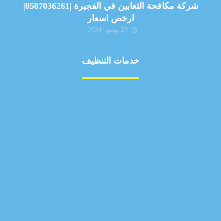
شركة مكافحة الثعابين في الفجيرة |0507036261|
ارخص اسعار
23 يونيو، 2024
خدمات التنظيف
مكافحة الآفات
مركبة
بناء
غسيل سيارة
صيانة
تجاري
عادي
خدمات
الداخلية
الخارج
اتصال