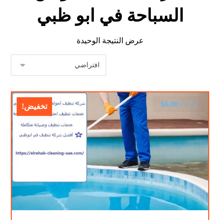
السباحة في ابو ظبي
عرض النتيجة الوحيدة
$
6.00
$
10.00
تخفيض!