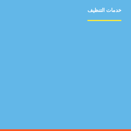
خدمات التنظيف
مكافحة الآفات
مركبة
بناء
غسيل سيارة
صيانة
تجاري
عادي
خدمات
الداخلية
الخارج
اتصال
لورم
معلومات
الخارج
خدمات
خدمات ساخنة