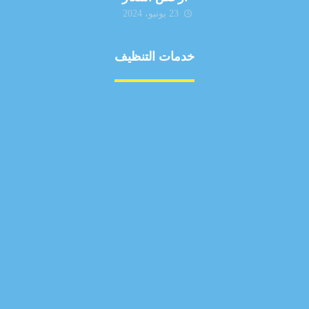
23 يونيو، 2024
خدمات التنظيف
مكافحة الآفات
مركبة
بناء
غسيل سيارة
صيانة
تجاري
عادي
خدمات
الداخلية
الخارج
اتصال
لورم
معلومات