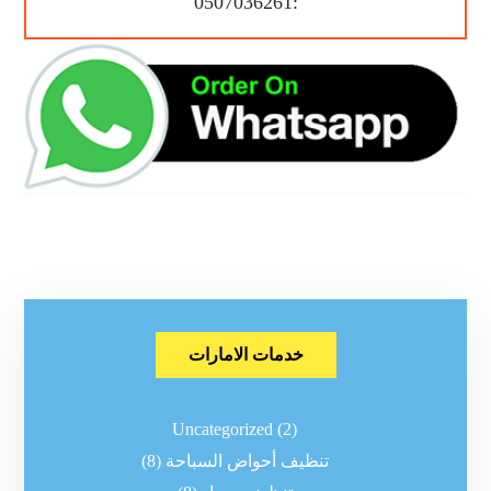
:0507036261
خدمات الامارات
Uncategorized
(2)
تنظيف أحواض السباحة
(8)