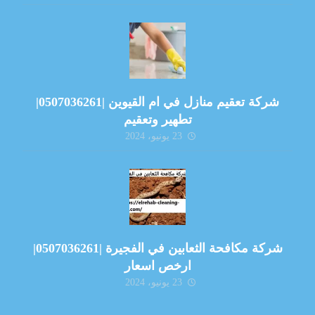
شركة تعقيم منازل في ام القيوين |0507036261|
تطهير وتعقيم
23 يونيو، 2024
شركة مكافحة الثعابين في الفجيرة |0507036261|
ارخص اسعار
23 يونيو، 2024