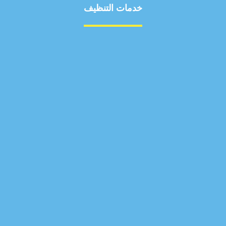
خدمات التنظيف
مكافحة الآفات
مركبة
بناء
غسيل سيارة
صيانة
تجاري
عادي
خدمات
الداخلية
الخارج
اتصال
لورم
معلومات
الخارج
خدمات
خدمات ساخنة