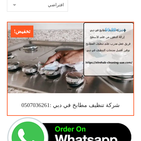
$
6.00
$
9.00
تخفيض!
شركة تنظيف مطابخ في دبي :0507036261