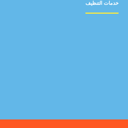
خدمات التنظيف
مكافحة الآفات
مركبة
بناء
غسيل سيارة
صيانة
تجاري
عادي
خدمات
الداخلية
الخارج
اتصال
لورم
معلومات
الخارج
خدمات
خدمات ساخنة