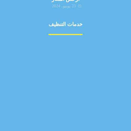
23 يونيو، 2024
خدمات التنظيف
مكافحة الآفات
مركبة
بناء
غسيل سيارة
صيانة
تجاري
عادي
خدمات
الداخلية
الخارج
اتصال
لورم
معلومات