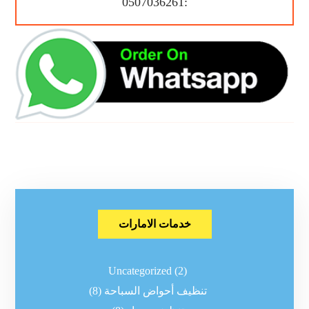
:0507036261
خدمات الامارات
Uncategorized
(2)
تنظيف أحواض السباحة
(8)