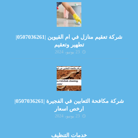
شركة تعقيم منازل في ام القيوين |0507036261|
تطهير وتعقيم
23 يونيو، 2024
شركة مكافحة الثعابين في الفجيرة |0507036261|
ارخص اسعار
23 يونيو، 2024
خدمات التنظيف