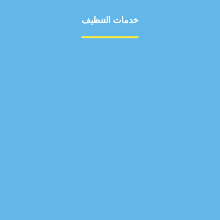
خدمات التنظيف
مكافحة الآفات
مركبة
بناء
غسيل سيارة
صيانة
تجاري
عادي
خدمات
الداخلية
الخارج
اتصال
لورم
معلومات
الخارج
خدمات