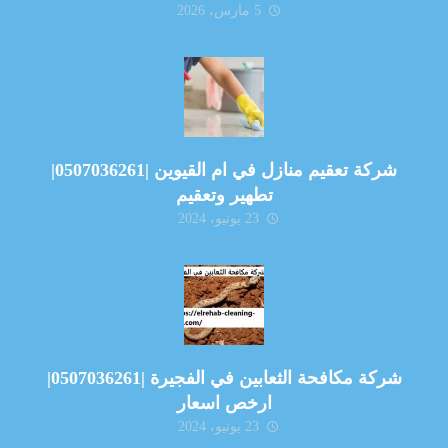
5 مارس، 2026
شركة تعقيم منازل في ام القيوين |0507036261|
تطهير وتعقيم
23 يونيو، 2024
شركة مكافحة الثعابين في الفجيرة |0507036261|
ارخص اسعار
23 يونيو، 2024