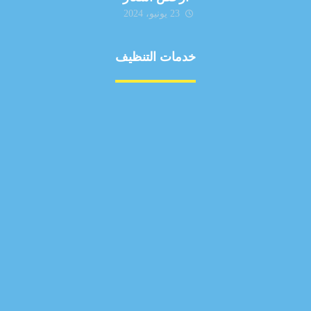
23 يونيو، 2024
خدمات التنظيف
مكافحة الآفات
مركبة
بناء
غسيل سيارة
صيانة
تجاري
عادي
خدمات
الداخلية
الخارج
اتصال
لورم
معلومات