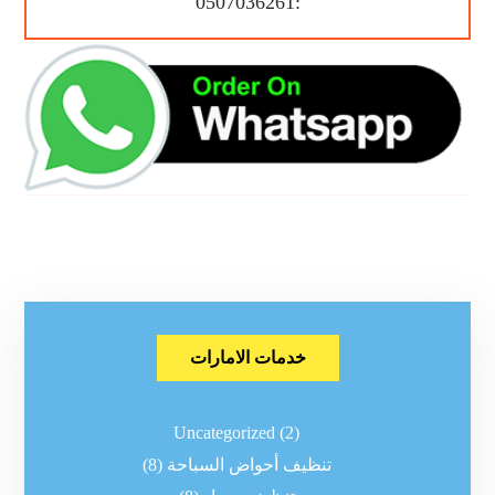
:0507036261
خدمات الامارات
Uncategorized
(2)
تنظيف أحواض السباحة
(8)