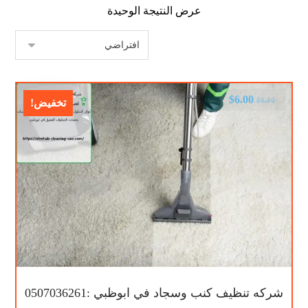
عرض النتيجة الوحيدة
$
6.00
$
9.00
تخفيض!
شركه تنظيف كنب وسجاد في ابوظبي :0507036261