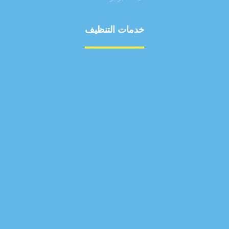
خدمات التنظيف
مكافحة الآفات
مركبة
بناء
غسيل سيارة
صيانة
تجاري
عادي
خدمات
الداخلية
الخارج
اتصال
لورم
معلومات
الخارج