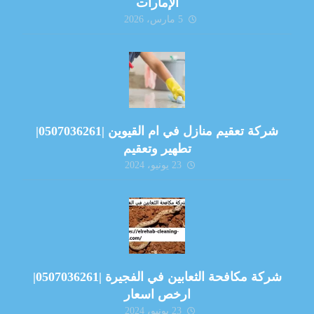
الإمارات
5 مارس، 2026
شركة تعقيم منازل في ام القيوين |0507036261|
تطهير وتعقيم
23 يونيو، 2024
شركة مكافحة الثعابين في الفجيرة |0507036261|
ارخص اسعار
23 يونيو، 2024