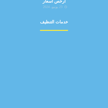
ارخص اسعار
23 يونيو، 2024
خدمات التنظيف
مكافحة الآفات
مركبة
بناء
غسيل سيارة
صيانة
تجاري
عادي
خدمات
الداخلية
الخارج
اتصال
لورم
معلومات