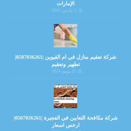
الإمارات
5 مارس، 2026
شركة تعقيم منازل في ام القيوين |0507036261|
تطهير وتعقيم
23 يونيو، 2024
شركة مكافحة الثعابين في الفجيرة |0507036261|
ارخص اسعار