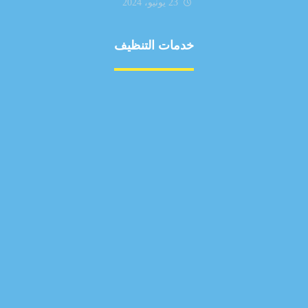
23 يونيو، 2024
خدمات التنظيف
مكافحة الآفات
مركبة
بناء
غسيل سيارة
صيانة
تجاري
عادي
خدمات
الداخلية
الخارج
اتصال
لورم
معلومات
الخارج