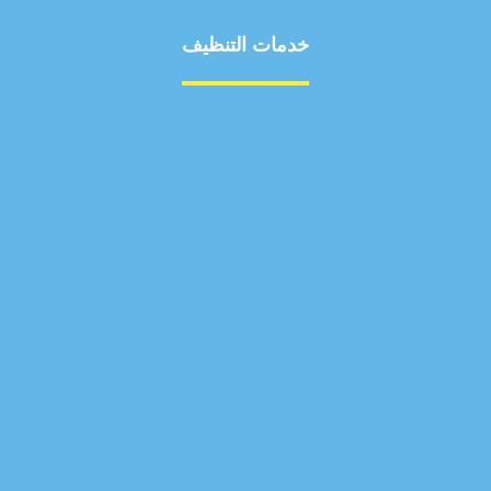
خدمات التنظيف
مكافحة الآفات
مركبة
بناء
غسيل سيارة
صيانة
تجاري
عادي
خدمات
الداخلية
الخارج
اتصال
لورم
معلومات
الخارج
خدمات