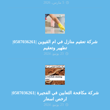
5 مارس، 2026
شركة تعقيم منازل في ام القيوين |0507036261|
تطهير وتعقيم
23 يونيو، 2024
شركة مكافحة الثعابين في الفجيرة |0507036261|
ارخص اسعار
23 يونيو، 2024