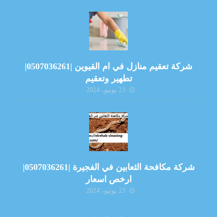
شركة تعقيم منازل في ام القيوين |0507036261|
تطهير وتعقيم
23 يونيو، 2024
شركة مكافحة الثعابين في الفجيرة |0507036261|
ارخص اسعار
23 يونيو، 2024