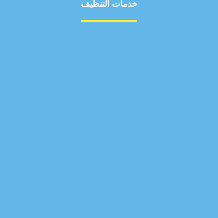
خدمات التنظيف
مكافحة الآفات
مركبة
بناء
غسيل سيارة
صيانة
تجاري
عادي
خدمات
الداخلية
الخارج
اتصال
لورم
معلومات
الخارج
خدمات
خدمات ساخنة