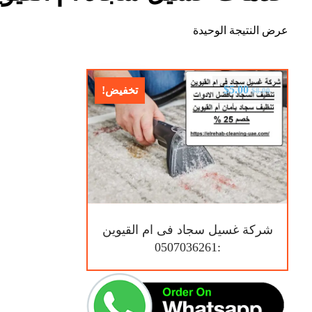
عرض النتيجة الوحيدة
$
5.00
تخفيض!
$
8.00
شركة غسيل سجاد فى ام القيوين
:0507036261