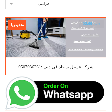
$
2.00
$
5.00
تخفيض!
شركة غسيل سجاد في دبي :0507036261