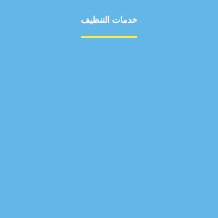
خدمات التنظيف
مكافحة الآفات
مركبة
بناء
غسيل سيارة
صيانة
تجاري
عادي
خدمات
الداخلية
الخارج
اتصال
لورم
معلومات
الخارج
خدمات