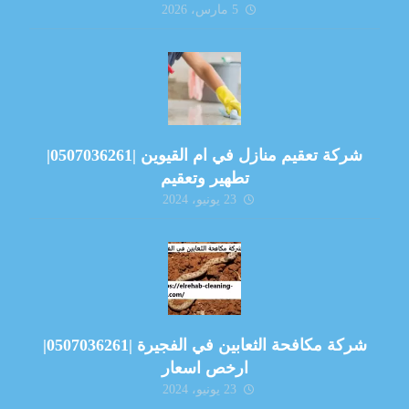
5 مارس، 2026
شركة تعقيم منازل في ام القيوين |0507036261|
تطهير وتعقيم
23 يونيو، 2024
شركة مكافحة الثعابين في الفجيرة |0507036261|
ارخص اسعار
23 يونيو، 2024