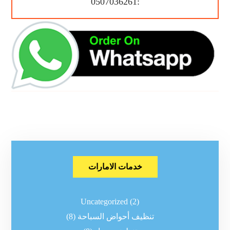
:0507036261
خدمات الامارات
Uncategorized
(2)
تنظيف أحواض السباحة
(8)