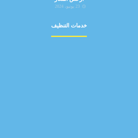
23 يونيو، 2024
خدمات التنظيف
مكافحة الآفات
مركبة
بناء
غسيل سيارة
صيانة
تجاري
عادي
خدمات
الداخلية
الخارج
اتصال
لورم
معلومات