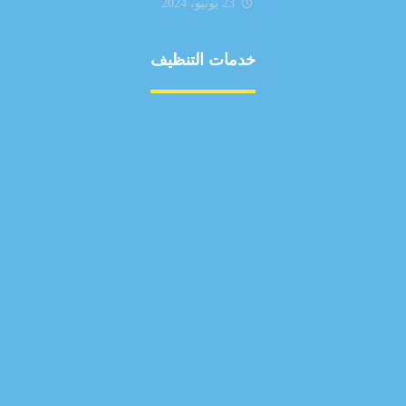
23 يونيو، 2024
خدمات التنظيف
مكافحة الآفات
مركبة
بناء
غسيل سيارة
صيانة
تجاري
عادي
خدمات
الداخلية
الخارج
اتصال
لورم
معلومات
الخارج