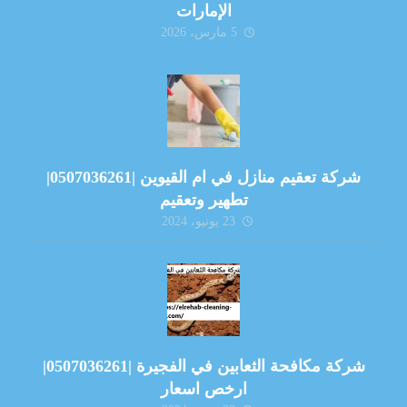
الإمارات
5 مارس، 2026
شركة تعقيم منازل في ام القيوين |0507036261|
تطهير وتعقيم
23 يونيو، 2024
شركة مكافحة الثعابين في الفجيرة |0507036261|
ارخص اسعار