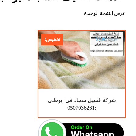
عرض النتيجة الوحيدة
$
7.00
تخفيض!
$
10.00
شركة غسيل سجاد فى ابوظبي
:0507036261