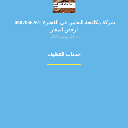
شركة مكافحة الثعابين في الفجيرة |0507036261|
ارخص اسعار
23 يونيو، 2024
خدمات التنظيف
مكافحة الآفات
مركبة
بناء
غسيل سيارة
صيانة
تجاري
عادي
خدمات