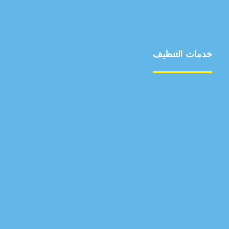
خدمات التنظيف
مكافحة الآفات
مركبة
بناء
غسيل سيارة
صيانة
تجاري
عادي
خدمات
الداخلية
الخارج
اتصال
لورم
معلومات
الخارج
خدمات
خدمات ساخنة