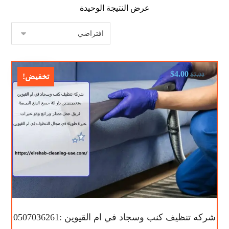
عرض النتيجة الوحيدة
$
4.00
$
7.00
تخفيض!
شركه تنظيف كنب وسجاد في ام القيوين :0507036261