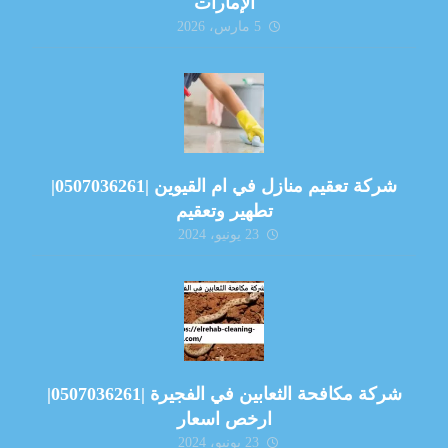
الإمارات
5 مارس، 2026
شركة تعقيم منازل في ام القيوين |0507036261|
تطهير وتعقيم
23 يونيو، 2024
شركة مكافحة الثعابين في الفجيرة |0507036261|
ارخص اسعار
23 يونيو، 2024