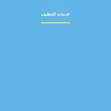
خدمات التنظيف
مكافحة الآفات
مركبة
بناء
غسيل سيارة
صيانة
تجاري
عادي
خدمات
الداخلية
الخارج
اتصال
لورم
معلومات
الخارج