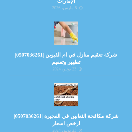
الإمارات
5 مارس، 2026
شركة تعقيم منازل في ام القيوين |0507036261|
تطهير وتعقيم
23 يونيو، 2024
شركة مكافحة الثعابين في الفجيرة |0507036261|
ارخص اسعار
23 يونيو، 2024