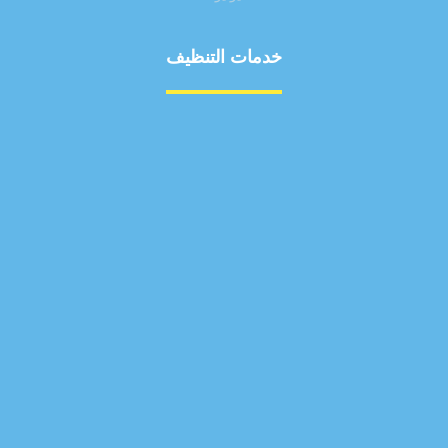
خدمات التنظيف
مكافحة الآفات
مركبة
بناء
غسيل سيارة
صيانة
تجاري
عادي
خدمات
الداخلية
الخارج
اتصال
لورم
معلومات
الخارج