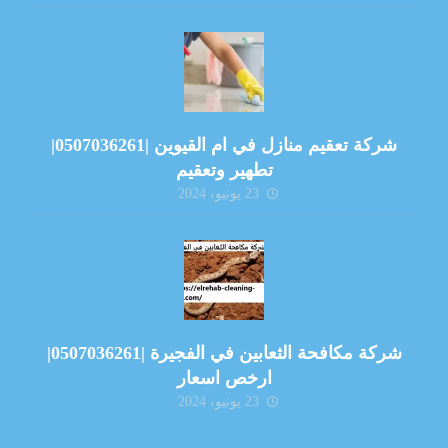
شركة تعقيم منازل في ام القيوين |0507036261|
تطهير وتعقيم
23 يونيو، 2024
شركة مكافحة الثعابين في الفجيرة |0507036261|
ارخص اسعار
23 يونيو، 2024