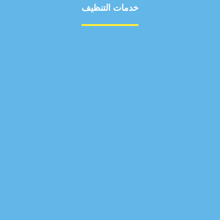
خدمات التنظيف
مكافحة الآفات
مركبة
بناء
غسيل سيارة
صيانة
تجاري
عادي
خدمات
الداخلية
الخارج
اتصال
لورم
معلومات
الخارج
خدمات
خدمات ساخنة