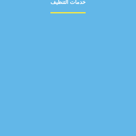
خدمات التنظيف
مكافحة الآفات
مركبة
بناء
غسيل سيارة
صيانة
تجاري
عادي
خدمات
الداخلية
الخارج
اتصال
لورم
معلومات
الخارج
خدمات
خدمات ساخنة