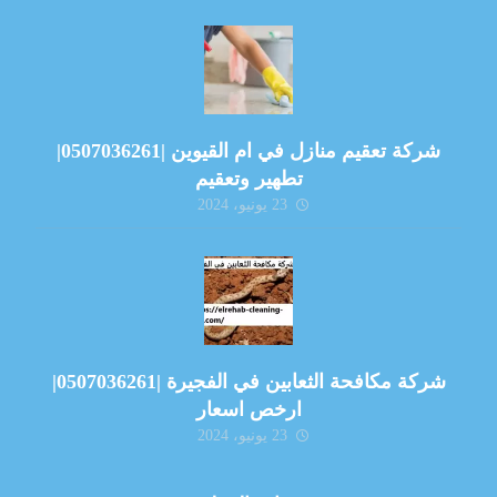
شركة تعقيم منازل في ام القيوين |0507036261|
تطهير وتعقيم
23 يونيو، 2024
شركة مكافحة الثعابين في الفجيرة |0507036261|
ارخص اسعار
23 يونيو، 2024