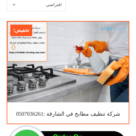
$
7.00
$
9.00
تخفيض!
شركة تنظيف مطابخ في الشارقة :0507036261