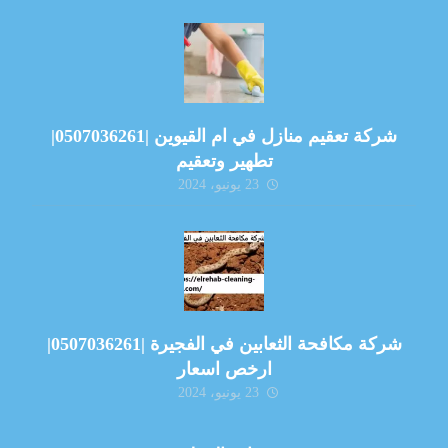
شركة تعقيم منازل في ام القيوين |0507036261|
تطهير وتعقيم
23 يونيو، 2024
شركة مكافحة الثعابين في الفجيرة |0507036261|
ارخص اسعار
23 يونيو، 2024