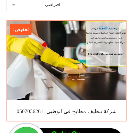
$
5.00
$
9.00
تخفيض!
شركة تنظيف مطابخ في ابوظبي :0507036261