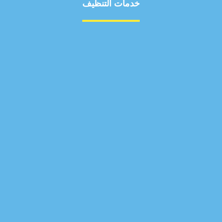
خدمات التنظيف
مكافحة الآفات
مركبة
بناء
غسيل سيارة
صيانة
تجاري
عادي
خدمات
الداخلية
الخارج
اتصال
لورم
معلومات
الخارج
خدمات
خدمات ساخنة