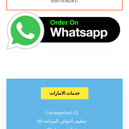
:0507036261
خدمات الامارات
Uncategorized
(2)
تنظيف أحواض السباحة
(8)