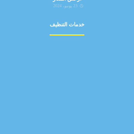
23 يونيو، 2024
خدمات التنظيف
مكافحة الآفات
مركبة
بناء
غسيل سيارة
صيانة
تجاري
عادي
خدمات
الداخلية
الخارج
اتصال
لورم
معلومات