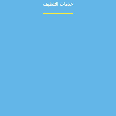
خدمات التنظيف
مكافحة الآفات
مركبة
بناء
غسيل سيارة
صيانة
تجاري
عادي
خدمات
الداخلية
الخارج
اتصال
لورم
معلومات
الخارج
خدمات
خدمات ساخنة