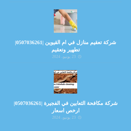
شركة تعقيم منازل في ام القيوين |0507036261|
تطهير وتعقيم
23 يونيو، 2024
شركة مكافحة الثعابين في الفجيرة |0507036261|
ارخص اسعار
23 يونيو، 2024