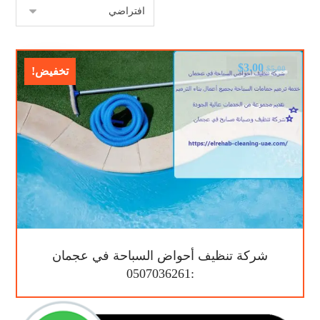
$
3.00
$
5.00
تخفيض!
شركة تنظيف أحواض السباحة في عجمان
:0507036261