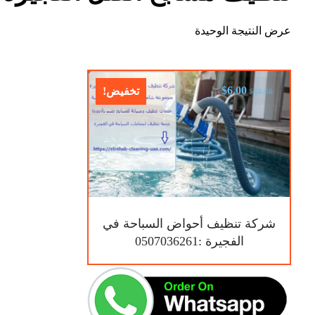
عرض النتيجة الوحيدة
$
6.00
تخفيض!
$
10.00
شركة تنظيف أحواض السباحة في
الفجيرة :0507036261