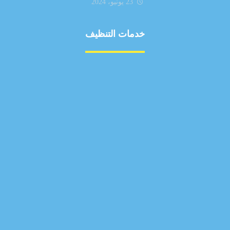
23 يونيو، 2024
خدمات التنظيف
مكافحة الآفات
مركبة
بناء
غسيل سيارة
صيانة
تجاري
عادي
خدمات
الداخلية
الخارج
اتصال
لورم
معلومات
الخارج