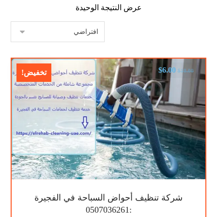
عرض النتيجة الوحيدة
$
6.00
$
10.00
تخفيض!
شركة تنظيف أحواض السباحة في الفجيرة
:0507036261