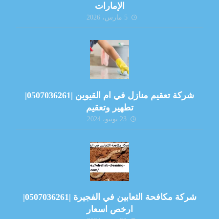
الإمارات
5 مارس، 2026
شركة تعقيم منازل في ام القيوين |0507036261|
تطهير وتعقيم
23 يونيو، 2024
شركة مكافحة الثعابين في الفجيرة |0507036261|
ارخص اسعار