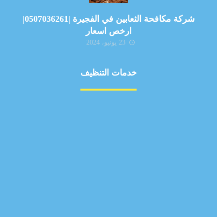
شركة مكافحة الثعابين في الفجيرة |0507036261|
ارخص اسعار
23 يونيو، 2024
خدمات التنظيف
مكافحة الآفات
مركبة
بناء
غسيل سيارة
صيانة
تجاري
عادي
خدمات
الداخلية
الخارج