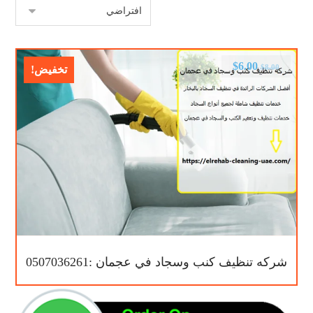
$
6.00
$
8.00
تخفيض!
شركه تنظيف كنب وسجاد في عجمان :0507036261