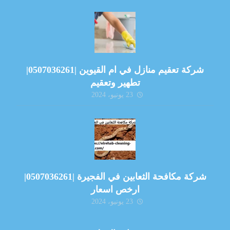
شركة تعقيم منازل في ام القيوين |0507036261|
تطهير وتعقيم
23 يونيو، 2024
شركة مكافحة الثعابين في الفجيرة |0507036261|
ارخص اسعار
23 يونيو، 2024